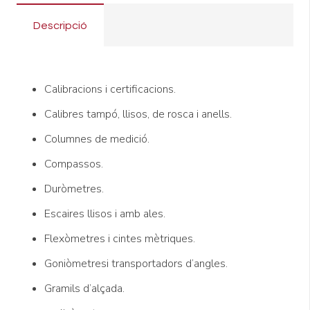
Descripció
Calibracions i certificacions.
Calibres tampó, llisos, de rosca i anells.
Columnes de medició.
Compassos.
Duròmetres.
Escaires llisos i amb ales.
Flexòmetres i cintes mètriques.
Goniòmetresi transportadors d’angles.
Gramils d’alçada.